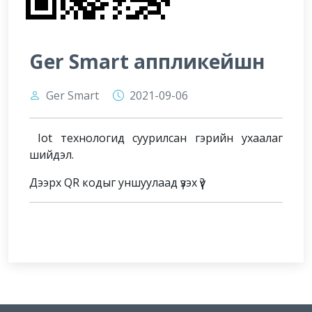
Ger Smart аппликейшн
Ger Smart
2021-09-06
Iot технологид суурилсан гэрийн ухаалаг
шийдэл.
Дээрх QR кодыг уншуулаад үзэх үү?