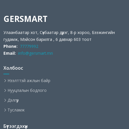
GERSMART
Улаанбаатар хот, Сүхбаатар дүүрэг, 8-р хороо, Бээжингийн
гудамж, Мэйсон барилга , 6 давхар 603 тоот
Phone:
77779992
Email:
info@gersmart.mn
Холбоос
Нээлттэй ажлын байр
Нууцлалын бодлого
Дэлгүүр
Тусламж
Бүтээгдэхүүн